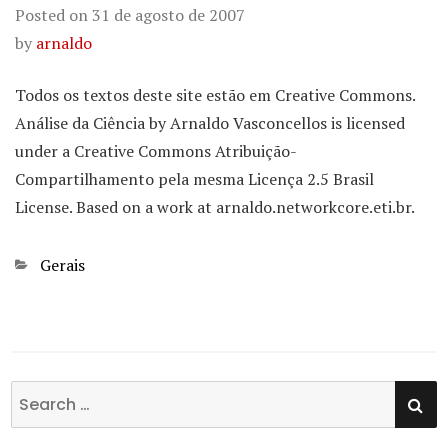
Posted on
31 de agosto de 2007
by
arnaldo
Todos os textos deste site estão em Creative Commons.
Análise da Ciência by Arnaldo Vasconcellos is licensed
under a Creative Commons Atribuição-
Compartilhamento pela mesma Licença 2.5 Brasil
License. Based on a work at arnaldo.networkcore.eti.br.
Categories
Gerais
SE
Search
for: