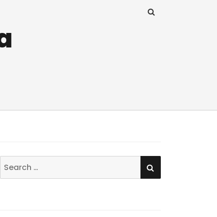
a
SEARCH
Search
for: